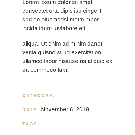
Lorem ipsum dolor sit amet,
consectet urta dipis isu cingelit,
sed do eiusmodsl ntetm mpor
incida idunt utvlabore eti.
aliqua. Ut enim ad minim danor
venia quisno strud exercitation
ullamco labor nisiutse ns aliquip ex
ea commodo labr.
Food
CATEGORY:
November 6, 2019
DATE:
Recipes
,
Sweet
,
Tasty
TAGS: